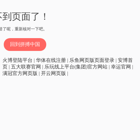
不到页面了！
错了呢，重新核对一下吧。
回到拼搏中国
火博登陆平台
|
华体在线注册
|
乐鱼网页版页面登录
|
安博首
页
|
五大联赛官网
|
乐玩线上平台(集团)官方网站
|
幸运官网
|
满冠官方网页版
|
开云网页版
|