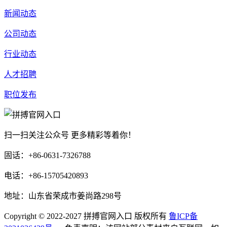
新闻动态
公司动态
行业动态
人才招聘
职位发布
扫一扫关注公众号 更多精彩等着你！
固话：+86-0631-7326788
电话：+86-15705420893
地址：山东省荣成市姜尚路298号
Copyright © 2022-2027 拼搏官网入口 版权所有
鲁ICP备