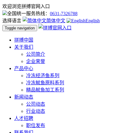
欢迎浏览拼搏官网入口
全国统一服务热线：
0631-7326788
选择语言
简体中文
English
Toggle navigation
拼搏中国
关于我们
公司简介
企业荣誉
产品中心
冷冻经济鱼系列
冷冻鱿鱼原料系列
精品鱿鱼加工系列
新闻动态
公司动态
行业动态
人才招聘
职位发布
联系我们